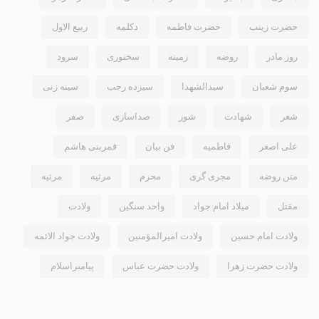
حضرت زینب
حضرت فاطمه
دکلمه
ربیع الاول
روز مادر
روضه
زمینه
سخنوری
سرود
سوم شعبان
سیدالشهدا
سیزده رجب
سینه زنی
شعر
شهادت
شور
صداسازی
صفر
علی اصغر
فاطمیه
فن بیان
قمربنی هاشم
متن روضه
مجری گری
محرم
مرثيه
مرثیه
مقتل
میلاد امام جواد
واحد سنگین
ولادت
ولادت امام حسین
ولادت امیرالمؤمنین
ولادت جواد الائمه
ولادت حضرت زهرا
ولادت حضرت عباس
پیامبراسلام