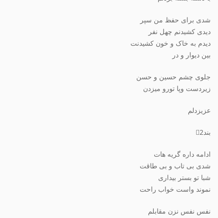
شدی برای حفظ من سپر
دیدی کشیدنم چهل نفر
دیدم به خاک و خون کشیدنت
بین دیوار و در
جلوی چشم حسین و حسن
زیردست وپا تورو میزدن
عزیزدلم
بند2⃣
ادامه داره گریه هات
شدی بی تاب و بی طاقت
شبا تو بستر بیداری
نموند واست خواب راحت
نفس نفس نزن مقابلم