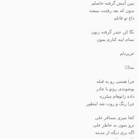
ببین آتیش گرفته حاصلم
بدون که بعد رفتنت میشه
داغ تو قاتلم
نگا کن حیدر گرفته زبون
تمنام اینه کنارم بمون
عزیزدلم
بند3⃣
چرا هستی رو به قبله
پوشوندی روتو با چادر
داده زانوهام میلرزه
چرا رنگ و روت شد اینطور
کجا میری مسافر علی
نرو بمون به خاطر علی
اگه بری دیگه از مدینه