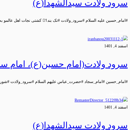
سرود ولادت سیدالشهدا(ع)
#امام_حسین علیه السلام #سرود_ولادت #تک بند1⃣ کشتی نجات اهل عالمو به …
ادامه مطلب
اسفند 4, 1401
سرود ولادت(امام حسین(ع)، امام س
#امام_حسین #امام_سجاد #حضرت_عباس علیهم السلام #سرود_ولادت #شور بند1⃣ دل من شبیه
ادامه مطلب
اسفند 4, 1401
سرود ولادت سیدالشهدا(ع)