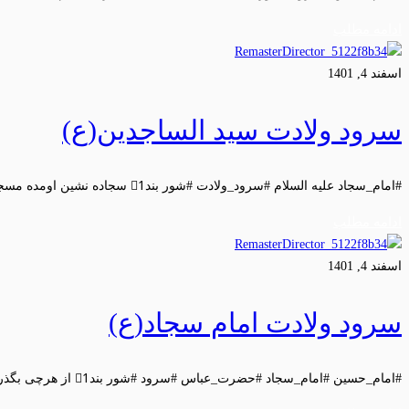
ادامه مطلب
اسفند 4, 1401
سرود ولادت سید الساجدین(ع)
#امام_سجاد علیه السلام #سرود_ولادت #شور بند1⃣ سجاده نشین اومده مسجد آرایی …
ادامه مطلب
اسفند 4, 1401
سرود ولادت امام سجاد(ع)
#امام_حسین #امام_سجاد #حضرت_عباس #سرود #شور بند1⃣ از هرچی بگذریم توی عالم …