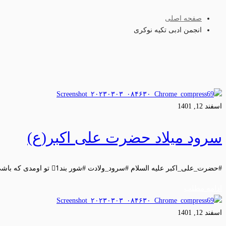
صفحه اصلی
انجمن ادبی تکیه نوکری
اسفند 12, 1401
سرود میلاد حضرت علی اکبر(ع)
#حضرت_علی_اکبر علیه السلام #سرود_ولادت #شور بند1⃣ تو اومدی که باشی دلیل …
ادامه مطلب
اسفند 12, 1401