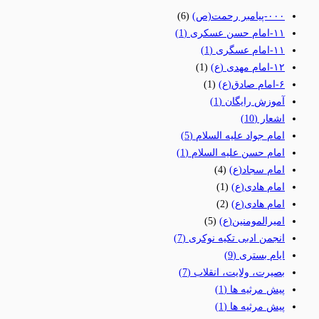
٠٠٠-پیامبر رحمت(ص)
(6)
١١-امام حسن عسکری
(1)
١١-امام عسگری
(1)
١٢-امام مهدی (ع)
(1)
۶-امام صادق(ع)
(1)
آموزش رایگان
(1)
اشعار
(10)
امام جواد علیه السلام
(5)
امام حسن علیه السلام
(1)
امام سجاد(ع)
(4)
امام هادی(ع)
(1)
امام هادی(ع)
(2)
امیرالمومنین(ع)
(5)
انجمن ادبی تکیه نوکری
(7)
ایام بستری
(9)
بصیرت، ولایت، انقلاب
(7)
پیش مرثیه ها
(1)
پیش مرثیه ها
(1)