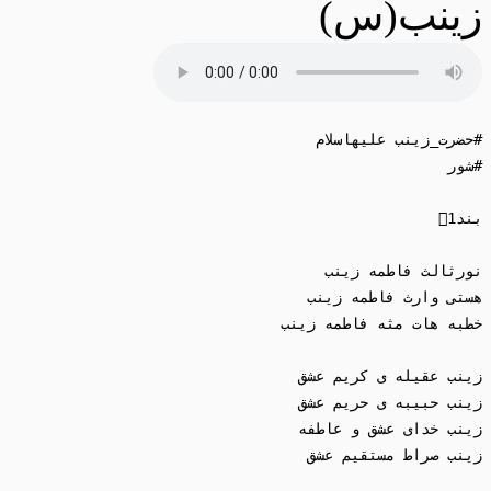
زینب(س)