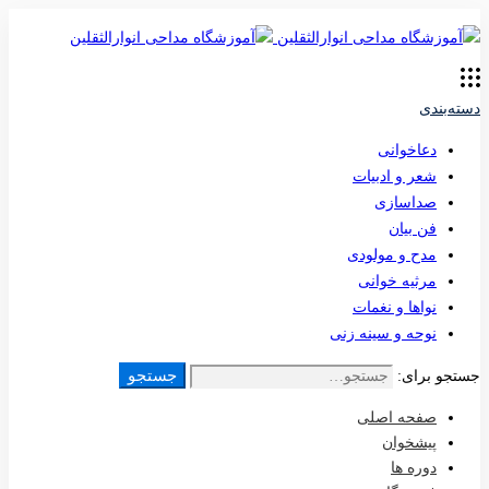
دسته‌بندی
دعاخوانی
شعر و ادبیات
صداسازی
فن بیان
مدح و مولودی
مرثیه خوانی
نواها و نغمات
نوحه و سینه زنی
جستجو
جستجو برای:
صفحه اصلی
پیشخوان
دوره ها