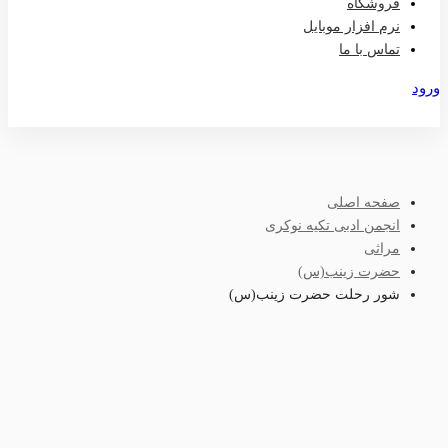
فروشگاه
نرم افزار موبایل
تماس با ما
ورود
عضویت
صفحه اصلی
انجمن ادبی تکیه نوکری
مراثی
حضرت زینب(س)
شور رحلت حضرت زینب(س)