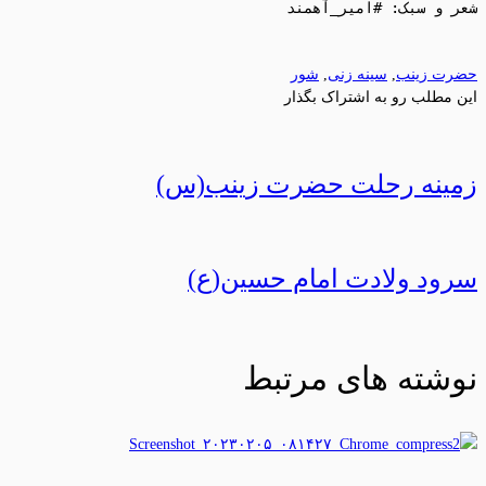
حضرت زینب
,
سینه زنی
,
شور
این مطلب رو به اشتراک بگذار
زمینه رحلت حضرت زینب(س)
سرود ولادت امام حسین(ع)
نوشته های مرتبط