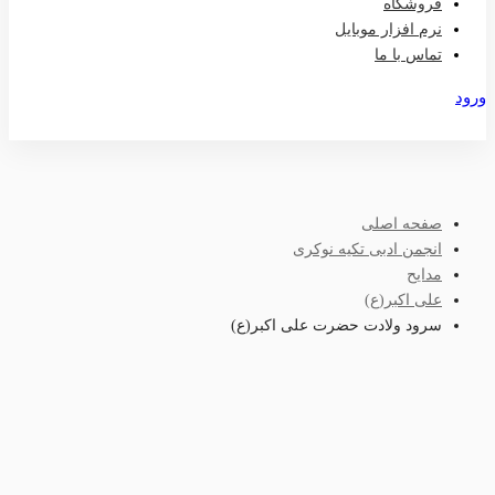
فروشگاه
نرم افزار موبایل
تماس با ما
ورود
عضویت
صفحه اصلی
انجمن ادبی تکیه نوکری
مدایح
علی اکبر(ع)
سرود ولادت حضرت علی اکبر(ع)