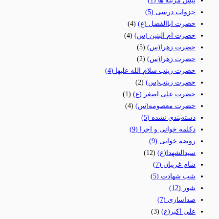
پیش مرثیه ها
(1)
جزوات درسی
(5)
حضرت اباالفضل (ع)
(4)
حضرت ام البنین (س)
(4)
حضرت زهرا(س)
(5)
حضرت زهرا(س)
(2)
حضرت زینب سلام الله علیها
(4)
حضرت زینب(س)
(2)
حضرت علی اصغر (ع)
(1)
حضرت معصومه(س)
(4)
دسته‌بندی نشده
(5)
دکلمه خوانی و اجرا
(9)
روضه خوانی
(9)
سیدالشهدا(ع)
(12)
شام غریبان
(7)
شب شهادت
(5)
شور
(12)
صداسازی
(7)
علی اکبر(ع)
(3)