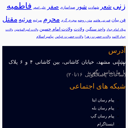
فاطمیه
زنی
شعر
شور
صفر
شهادت
صداسازی
علی اصغر
محرم
مقتل
مرثیه
فن بیان
مرثيه
متن روضه
مجری گری
قمربنی هاشم
ولادت امام حسین
ولادت
واحد سنگین
میلاد امام جواد
ولادت امیرالمؤمنین
ولادت
پیامبراسلام
ولادت حضرت زهرا
ولادت حضرت عباس
جواد الائمه
آدرس
نشانی مشهد، خیابان کاشانی، بین کاشانی ۴ و ۶ پلاک
۱۰۲
با ما تماس بگیرید
(ساعات پاسخگویی ۱۶تا۲۰)
شبکه های اجتماعی
پیام رسان ایتا
پیام رسان بله
پیام رسان گپ
اینستاگرام