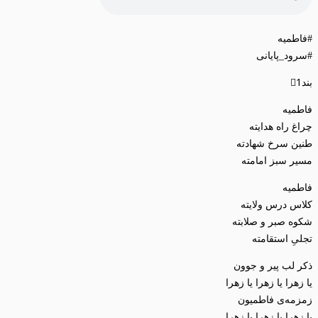
#فاطمیه
#سرود_پایانی
بند1⃣
فاطمیه
چراغ راه هدایته
طنین سرخ شهادته
مسیر سبز امامته
فاطمیه
کلاس درس ولایته
شکوه صبر و صلابته
تجلیِ استقامته
ذکر لب پیر و جوون
یا زهرا یا زهرا یا زهرا
زمزمه‌ی فاطمیون
یا زهرا یا زهرا یا زهرا