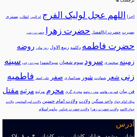
برچسب ها
اللهم عجل لولیک الفرج
بستری
اجرا
انقلاب
ام البنین
حضرت زهرا
بصیرت
حضرت اباالفضل
حضرت زینب
حضرت فاطمه
روضه
ربیع الاول
دکلمه
روز مادر
سینه
سرود
زمینه
سوم شعبان
سخنوری
سیدالشهدا
سیزده رجب
فاطمیه
زنی
شعر
شور
صفر
شهادت
صداسازی
علی اصغر
محرم
مقتل
مرثیه
فن بیان
مرثيه
متن روضه
مجری گری
قمربنی هاشم
ولادت امام حسین
ولادت
واحد سنگین
میلاد امام جواد
ولادت امیرالمؤمنین
ولادت
پیامبراسلام
ولادت حضرت زهرا
ولادت حضرت عباس
جواد الائمه
آدرس
نشانی مشهد، خیابان کاشانی، بین کاشانی ۴ و ۶ پلاک