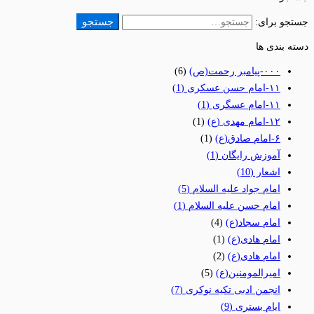
جستجو
جستجو برای:
دسته بندی ها
٠٠٠-پیامبر رحمت(ص)
(6)
١١-امام حسن عسکری
(1)
١١-امام عسگری
(1)
١٢-امام مهدی (ع)
(1)
۶-امام صادق(ع)
(1)
آموزش رایگان
(1)
اشعار
(10)
امام جواد علیه السلام
(5)
امام حسن علیه السلام
(1)
امام سجاد(ع)
(4)
امام هادی(ع)
(1)
امام هادی(ع)
(2)
امیرالمومنین(ع)
(5)
انجمن ادبی تکیه نوکری
(7)
ایام بستری
(9)