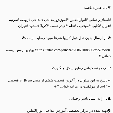
🔻باما همراه باشید
#استاد_رحمانی #انوارالثقلین #آموزش_مداحی #مداحی #روضه #مرثیه
#قرآن #کلیپ #موفقیت #علم #حیدرخمسه #کربلا #مشهد #تهران
🚫باز ارسال بدون نقل قول کلیپها شرعا مورد رضایت نیست🚫
https://eitaa.com/joinchat/2086010880Cfe957a58a0‼️ بهترین روش روضه
خوانی ‼️
⁉️ یک مرثیه خوانی چطور شکل میگیرد؟؟
🔹پاسخ به این سئوال در آخرین قسمت ششم از مینی سریال 9 قسمتی
🔸” اسرار موفقیت در مرثیه خوانی “🔸
👤با ارائه استاد یاسر رحمانی
🏠تهیه شده در مرکز تخصصی آموزش مداحی انوارالثقلین