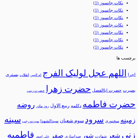
نکات جانسوز
(1)
نکات جانسوز
(1)
نکات جانسوز
(1)
نکات جانسوز
(1)
نکات جانسوز
(1)
نکات جانسوز
(1)
نکات جانسوز
(1)
برچسب ها
اللهم عجل لولیک الفرج
بستری
اجرا
انقلاب
ام البنین
حضرت زهرا
بصیرت
حضرت اباالفضل
حضرت زینب
حضرت فاطمه
روضه
ربیع الاول
دکلمه
روز مادر
سینه
سرود
زمینه
سوم شعبان
سخنوری
سیدالشهدا
سیزده رجب
فاطمیه
زنی
شعر
شور
صفر
شهادت
صداسازی
علی اصغر