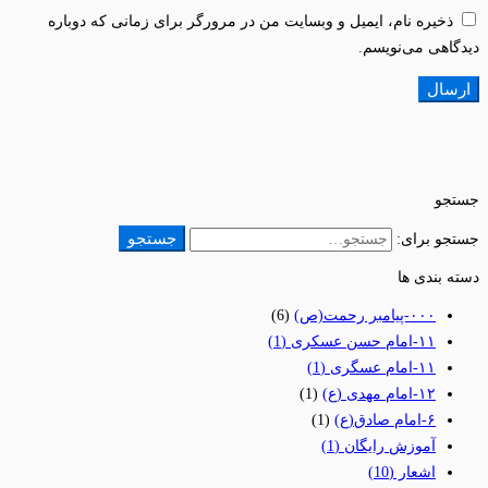
ذخیره نام، ایمیل و وبسایت من در مرورگر برای زمانی که دوباره
دیدگاهی می‌نویسم.
جستجو
جستجو
جستجو برای:
دسته بندی ها
٠٠٠-پیامبر رحمت(ص)
(6)
١١-امام حسن عسکری
(1)
١١-امام عسگری
(1)
١٢-امام مهدی (ع)
(1)
۶-امام صادق(ع)
(1)
آموزش رایگان
(1)
اشعار
(10)