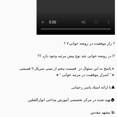
‼️ راز موفقیت در روضه خوانی۲ ‼️
⁉️ در روضه خوانی چند نوع پیش مرثیه وجود دارد ؟؟
🔹پاسخ به این سئوال در قسمت پنجم از مینی سریال 9 قسمتی
🔸” اسرار موفقیت در مرثیه خوانی “🔸
👤با ارائه استاد یاسر رحمانی
🏠تهیه شده در مرکز تخصصی آموزش مداحی انوارالثقلین
🕌 مشهد مقدس