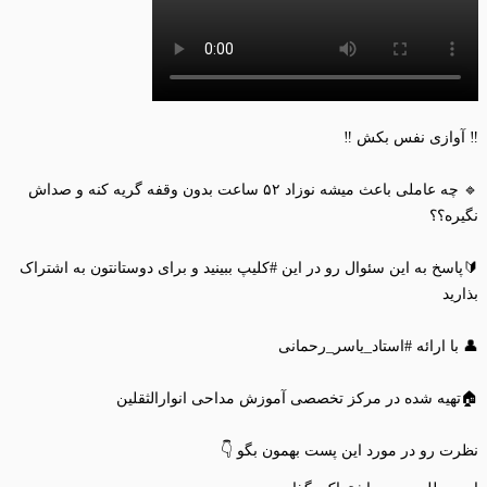
‼️ آوازی نفس بکش ‼️
🔹 چه عاملی باعث میشه نوزاد ۵۲ ساعت بدون وقفه گریه کنه و صداش
نگیره؟؟
🔰پاسخ به این سئوال رو در این #کلیپ ببینید و برای دوستانتون به اشتراک
بذارید
👤 با ارائه #استاد_یاسر_رحمانی
🏠تهیه شده در مرکز تخصصی آموزش مداحی انوارالثقلین
نظرت رو در مورد این پست بهمون بگو 👇