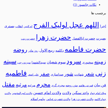
نکات جانسوز
(1)
برچسب ها
اللهم عجل لولیک الفرج
بستری
اجرا
انقلاب
ام البنین
حضرت زهرا
بصیرت
حضرت اباالفضل
حضرت زینب
حضرت فاطمه
روضه
ربیع الاول
دکلمه
روز مادر
سینه
سرود
زمینه
سوم شعبان
سخنوری
سیدالشهدا
سیزده رجب
فاطمیه
زنی
شعر
شور
صفر
شهادت
صداسازی
علی اصغر
محرم
مقتل
مرثیه
فن بیان
مرثيه
متن روضه
مجری گری
قمربنی هاشم
ولادت امام حسین
ولادت
واحد سنگین
میلاد امام جواد
ولادت امیرالمؤمنین
ولادت
پیامبراسلام
ولادت حضرت زهرا
ولادت حضرت عباس
جواد الائمه