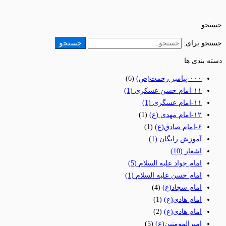
جستجو
جستجو
جستجو برای:
دسته بندی ها
٠٠٠-پیامبر رحمت(ص)
(6)
١١-امام حسن عسکری
(1)
١١-امام عسگری
(1)
١٢-امام مهدی (ع)
(1)
۶-امام صادق(ع)
(1)
آموزش رایگان
(1)
اشعار
(10)
امام جواد علیه السلام
(5)
امام حسن علیه السلام
(1)
امام سجاد(ع)
(4)
امام هادی(ع)
(1)
امام هادی(ع)
(2)
امیرالمومنین(ع)
(5)