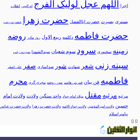
اللهم عجل لولیک الفرج
اجرا
انقلاب
ام البنین
حضرت زهرا
بستری
بصیرت
حضرت اباالفضل
حضرت زینب
حضرت فاطمه
روضه
ربیع الاول
دکلمه
روز مادر
سرود
زمینه
سوم شعبان
سخنوری
سیدالشهدا
سیزده رجب
سینه زنی
شعر
شور
صفر
شهادت
صداسازی
علی اصغر
فاطمیه
محرم
فن بیان
متن روضه
مجری گری
قمربنی هاشم
مقتل
مرثیه
ولادت امام
ولادت
مرثيه
واحد سنگین
میلاد امام جواد
حسین
ولادت حضرت زهرا
ولادت حضرت عباس
ولادت امیرالمؤمنین
ولادت جواد الائمه
پیامبراسلام