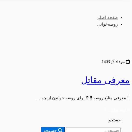
صفحه اصلی
روضه‌خوانی
مرداد 7, 1403
معرفی مقاتل
‼️ معرفی منابع روضه ‼️ ⁉️ برای روضه خواندن از چه …
ادامه مطلب
جستجو
جستجو