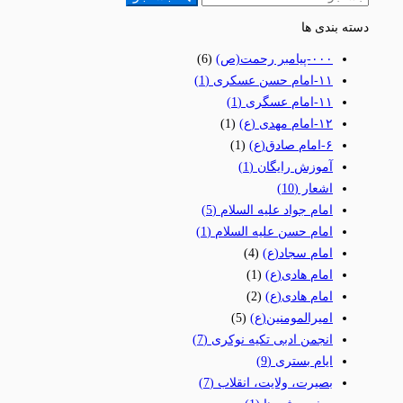
دسته بندی ها
٠٠٠-پیامبر رحمت(ص)
(6)
١١-امام حسن عسکری
(1)
١١-امام عسگری
(1)
١٢-امام مهدی (ع)
(1)
۶-امام صادق(ع)
(1)
آموزش رایگان
(1)
اشعار
(10)
امام جواد علیه السلام
(5)
امام حسن علیه السلام
(1)
امام سجاد(ع)
(4)
امام هادی(ع)
(1)
امام هادی(ع)
(2)
امیرالمومنین(ع)
(5)
انجمن ادبی تکیه نوکری
(7)
ایام بستری
(9)
بصیرت، ولایت، انقلاب
(7)