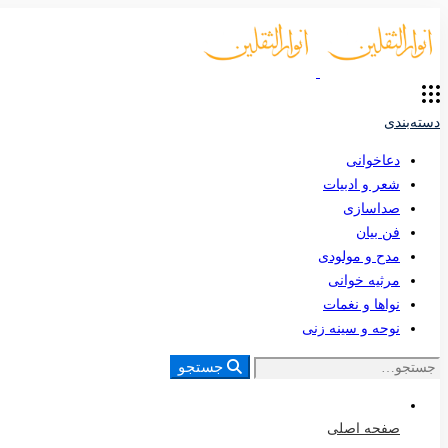
دسته‌بندی
دعاخوانی
شعر و ادبیات
صداسازی
فن بیان
مدح و مولودی
مرثیه خوانی
نواها و نغمات
نوحه و سینه زنی
جستجو
صفحه اصلی