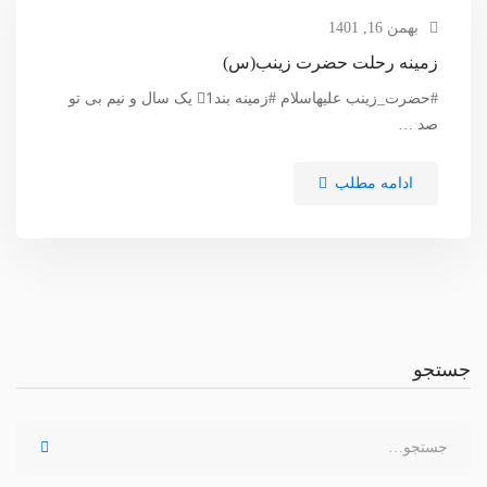
بهمن 16, 1401
زمینه رحلت حضرت زینب(س)
#حضرت_زینب علیهاسلام #زمینه بند1⃣ یک سال و نیم بی تو
صد …
ادامه مطلب
جستجو