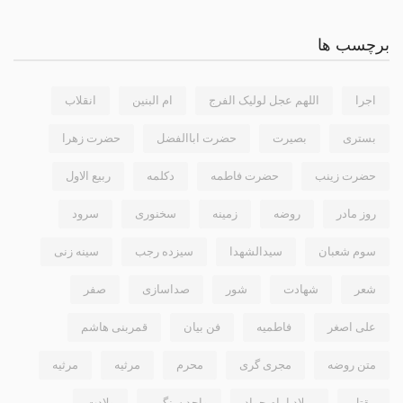
برچسب ها
اجرا
اللهم عجل لولیک الفرج
ام البنین
انقلاب
بستری
بصیرت
حضرت اباالفضل
حضرت زهرا
حضرت زینب
حضرت فاطمه
دکلمه
ربیع الاول
روز مادر
روضه
زمینه
سخنوری
سرود
سوم شعبان
سیدالشهدا
سیزده رجب
سینه زنی
شعر
شهادت
شور
صداسازی
صفر
علی اصغر
فاطمیه
فن بیان
قمربنی هاشم
متن روضه
مجری گری
محرم
مرثيه
مرثیه
مقتل
میلاد امام جواد
واحد سنگین
ولادت