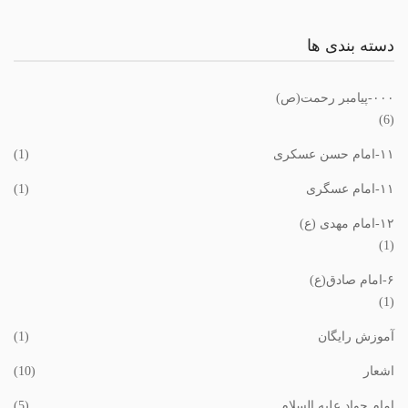
دسته بندی ها
٠٠٠-پیامبر رحمت(ص)
(6)
١١-امام حسن عسکری
(1)
١١-امام عسگری
(1)
١٢-امام مهدی (ع)
(1)
۶-امام صادق(ع)
(1)
آموزش رایگان
(1)
اشعار
(10)
امام جواد علیه السلام
(5)