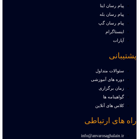
پیام رسان ایتا
پیام رسان بله
پیام رسان گپ
اینستاگرام
آپارات
پشتیبانی
سئوالات متداول
دوره های آموزشی
زمان برگزاری
گواهینامه ها
کلاس های آنلاین
راه های ارتباطی
info@anvarosaghalain.ir​