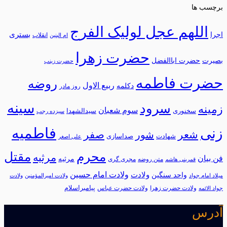
برچسب ها
اللهم عجل لولیک الفرج
بستری
اجرا
انقلاب
ام البنین
حضرت زهرا
بصیرت
حضرت اباالفضل
حضرت زینب
حضرت فاطمه
روضه
ربیع الاول
دکلمه
روز مادر
سینه
سرود
زمینه
سوم شعبان
سخنوری
سیدالشهدا
سیزده رجب
فاطمیه
زنی
شعر
شور
صفر
شهادت
صداسازی
علی اصغر
محرم
مقتل
مرثیه
فن بیان
مرثيه
متن روضه
مجری گری
قمربنی هاشم
ولادت امام حسین
ولادت
واحد سنگین
میلاد امام جواد
ولادت امیرالمؤمنین
ولادت
پیامبراسلام
ولادت حضرت زهرا
ولادت حضرت عباس
جواد الائمه
آدرس