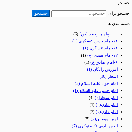
جستجو
جستجو
جستجو برای:
دسته بندی ها
٠٠٠-پیامبر رحمت(ص)
(6)
١١-امام حسن عسکری
(1)
١١-امام عسگری
(1)
١٢-امام مهدی (ع)
(1)
۶-امام صادق(ع)
(1)
آموزش رایگان
(1)
اشعار
(10)
امام جواد علیه السلام
(5)
امام حسن علیه السلام
(1)
امام سجاد(ع)
(4)
امام هادی(ع)
(1)
امام هادی(ع)
(2)
امیرالمومنین(ع)
(5)
انجمن ادبی تکیه نوکری
(7)