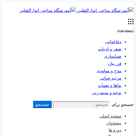
دسته‌بندی
دعاخوانی
شعر و ادبیات
صداسازی
فن بیان
مدح و مولودی
مرثیه خوانی
نواها و نغمات
نوحه و سینه زنی
جستجو
جستجو برای:
صفحه اصلی
پیشخوان
دوره ها