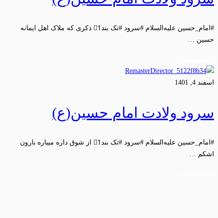
#امام_حسین علیه‌السلام #سرود #تک بند1⃣ ذکری که ملاک اهل ایمانه
حسین …
ادامه مطلب
اسفند 4, 1401
سرود ولادت امام حسین(ع)
#امام_حسین علیه‌السلام #سرود #تک بند1⃣ از شوق داره میباره بارون
اشکم …
ادامه مطلب