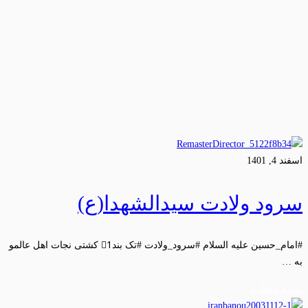
اسفند 4, 1401
سرود ولادت سیدالشهدا(ع)
#امام_حسین علیه السلام #سرود_ولادت #تک بند1⃣ کشتی نجات اهل عالمو
به …
ادامه مطلب