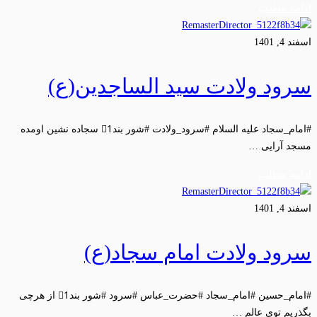
ادامه مطلب
اسفند 4, 1401
سرود ولادت سید الساجدین(ع)
#امام_سجاد علیه السلام #سرود_ولادت #شور بند1⃣ سجاده نشین اومده
مسجد آرایی …
ادامه مطلب
اسفند 4, 1401
سرود ولادت امام سجاد(ع)
#امام_حسین #امام_سجاد #حضرت_عباس #سرود #شور بند1⃣ از هرچی
بگذریم توی عالم …