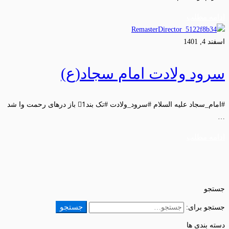
ادامه مطلب
اسفند 4, 1401
سرود ولادت امام سجاد(ع)
#امام_سجاد علیه السلام #سرود_ولادت #تک بند1⃣ باز درهای رحمت وا شد
…
ادامه مطلب
جستجو
جستجو
جستجو برای:
دسته بندی ها