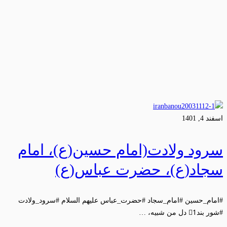
اسفند 4, 1401
سرود ولادت(امام حسین(ع)، امام
سجاد(ع)، حضرت عباس(ع)
#امام_حسین #امام_سجاد #حضرت_عباس علیهم السلام #سرود_ولادت
#شور بند1⃣ دل من شبیه، …