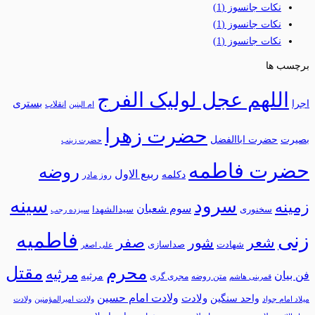
نکات جانسوز
(1)
نکات جانسوز
(1)
نکات جانسوز
(1)
برچسب ها
اللهم عجل لولیک الفرج
بستری
اجرا
انقلاب
ام البنین
حضرت زهرا
بصیرت
حضرت اباالفضل
حضرت زینب
حضرت فاطمه
روضه
ربیع الاول
دکلمه
روز مادر
سینه
سرود
زمینه
سوم شعبان
سخنوری
سیدالشهدا
سیزده رجب
فاطمیه
زنی
شعر
شور
صفر
شهادت
صداسازی
علی اصغر
محرم
مقتل
مرثیه
فن بیان
مرثيه
متن روضه
مجری گری
قمربنی هاشم
ولادت امام حسین
ولادت
واحد سنگین
میلاد امام جواد
ولادت امیرالمؤمنین
ولادت