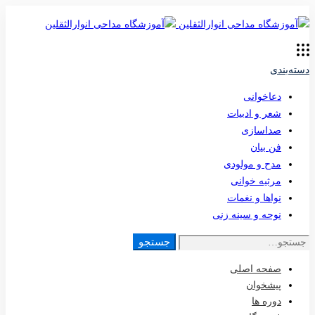
دسته‌بندی
دعاخوانی
شعر و ادبیات
صداسازی
فن بیان
مدح و مولودی
مرثیه خوانی
نواها و نغمات
نوحه و سینه زنی
جستجو
جستجو
برای:
صفحه اصلی
پیشخوان
دوره ها