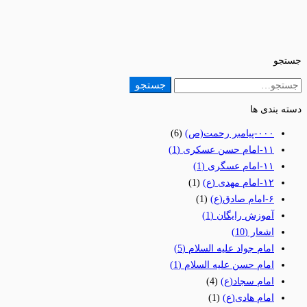
جستجو
جستجو
جستجو
برای:
دسته بندی ها
٠٠٠-پیامبر رحمت(ص)
(6)
١١-امام حسن عسکری
(1)
١١-امام عسگری
(1)
١٢-امام مهدی (ع)
(1)
۶-امام صادق(ع)
(1)
آموزش رایگان
(1)
اشعار
(10)
امام جواد علیه السلام
(5)
امام حسن علیه السلام
(1)
امام سجاد(ع)
(4)
امام هادی(ع)
(1)