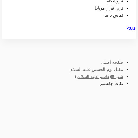
فروشگاه
نرم افزار موبایل
تماس با ما
ورود
عضویت
صفحه اصلی
مقتل یوم الحسین علیه السلام
شب06(قاسم علیه السلانم)
نکات جانسوز