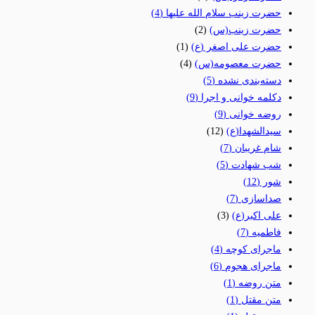
حضرت زینب سلام الله علیها
(4)
حضرت زینب(س)
(2)
حضرت علی اصغر (ع)
(1)
حضرت معصومه(س)
(4)
دسته‌بندی نشده
(5)
دکلمه خوانی و اجرا
(9)
روضه خوانی
(9)
سیدالشهدا(ع)
(12)
شام غریبان
(7)
شب شهادت
(5)
شور
(12)
صداسازی
(7)
علی اکبر(ع)
(3)
فاطمیه
(7)
ماجرای کوچه
(4)
ماجرای هجوم
(6)
متن روضه
(1)
متن مقتل
(1)