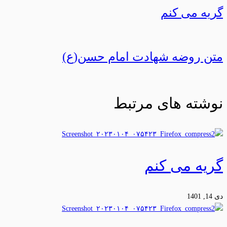
گريه می کنم
متن روضه شهادت امام حسن(ع)
نوشته های مرتبط
گريه می کنم
دی 14, 1401