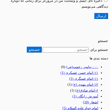
ذخیره نام، ایمیل و وبسایت من در مرورگر برای زمانی که دوباره
دیدگاهی می‌نویسم.
جستجو
جستجو
جستجو برای:
دسته بندی ها
٠٠٠-پیامبر رحمت(ص)
(6)
١١-امام حسن عسکری
(1)
١١-امام عسگری
(1)
١٢-امام مهدی (ع)
(1)
۶-امام صادق(ع)
(1)
آموزش رایگان
(1)
اشعار
(10)
امام جواد علیه السلام
(5)