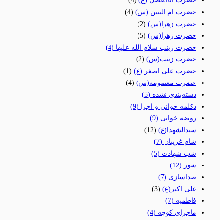
حضرت اباالفضل (ع)
(4)
حضرت ام البنین (س)
(4)
حضرت زهرا(س)
(2)
حضرت زهرا(س)
(5)
حضرت زینب سلام الله علیها
(4)
حضرت زینب(س)
(2)
حضرت علی اصغر (ع)
(1)
حضرت معصومه(س)
(4)
دسته‌بندی نشده
(5)
دکلمه خوانی و اجرا
(9)
روضه خوانی
(9)
سیدالشهدا(ع)
(12)
شام غریبان
(7)
شب شهادت
(5)
شور
(12)
صداسازی
(7)
علی اکبر(ع)
(3)
فاطمیه
(7)
ماجرای کوچه
(4)