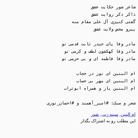
شعر و سبک: #امیر_آهمند و #احسان_نوری 

ام البنین
,
سینه زنی
,
شور
این مطلب رو به اشتراک بگذار