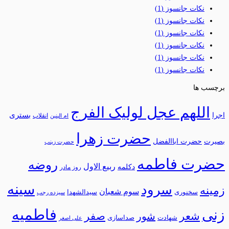
نکات جانسوز
(1)
نکات جانسوز
(1)
نکات جانسوز
(1)
نکات جانسوز
(1)
نکات جانسوز
(1)
نکات جانسوز
(1)
برچسب ها
اللهم عجل لولیک الفرج
بستری
اجرا
انقلاب
ام البنین
حضرت زهرا
بصیرت
حضرت اباالفضل
حضرت زینب
حضرت فاطمه
روضه
ربیع الاول
دکلمه
روز مادر
سینه
سرود
زمینه
سوم شعبان
سخنوری
سیدالشهدا
سیزده رجب
فاطمیه
زنی
شعر
شور
صفر
شهادت
صداسازی
علی اصغر