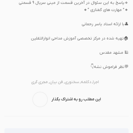
🔹پاسخ به این سئوال در آخرین قسمت از مینی سریال 9 قسمتی
🔸” مهارت های گفتاری “🔸
👤با ارائه استاد یاسر رحمانی
🏠تهیه شده در مرکز تخصصی آموزش مداحی انوارالثقلین
🕌 مشهد مقدس
💬نظر فراموش نشه👇
اجرا
,
دکلمه
,
سخنوری
,
فن بیان
,
مجری گری
این مطلب رو به اشتراک بگذار