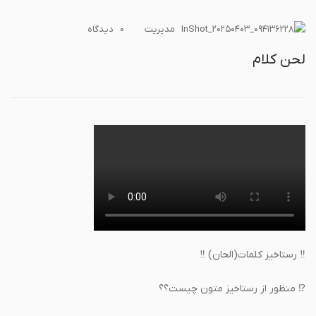
کلام
مدیریت
0 دیدگاه‌
لحن کلام
‼️ رستاخیز کلمات(الحان) ‼️
⁉️ منظور از رستاخیز متون چیست؟؟