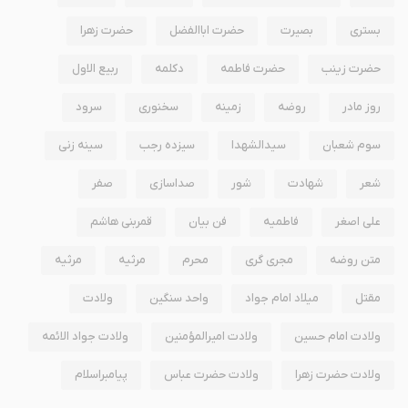
بستری
بصیرت
حضرت اباالفضل
حضرت زهرا
حضرت زینب
حضرت فاطمه
دکلمه
ربیع الاول
روز مادر
روضه
زمینه
سخنوری
سرود
سوم شعبان
سیدالشهدا
سیزده رجب
سینه زنی
شعر
شهادت
شور
صداسازی
صفر
علی اصغر
فاطمیه
فن بیان
قمربنی هاشم
متن روضه
مجری گری
محرم
مرثيه
مرثیه
مقتل
میلاد امام جواد
واحد سنگین
ولادت
ولادت امام حسین
ولادت امیرالمؤمنین
ولادت جواد الائمه
ولادت حضرت زهرا
ولادت حضرت عباس
پیامبراسلام