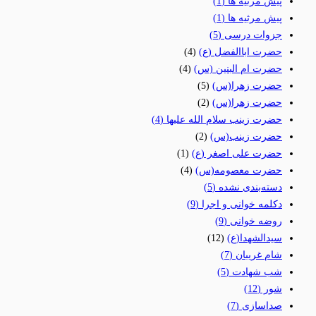
پیش مرثیه ها
(1)
پیش مرثیه ها
(1)
جزوات درسی
(5)
حضرت اباالفضل (ع)
(4)
حضرت ام البنین (س)
(4)
حضرت زهرا(س)
(5)
حضرت زهرا(س)
(2)
حضرت زینب سلام الله علیها
(4)
حضرت زینب(س)
(2)
حضرت علی اصغر (ع)
(1)
حضرت معصومه(س)
(4)
دسته‌بندی نشده
(5)
دکلمه خوانی و اجرا
(9)
روضه خوانی
(9)
سیدالشهدا(ع)
(12)
شام غریبان
(7)
شب شهادت
(5)
شور
(12)
صداسازی
(7)