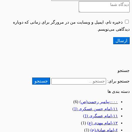
ذخیره نام، ایمیل و وبسایت من در مرورگر برای زمانی که دوباره
دیدگاهی می‌نویسم.
جستجو
جستجو
جستجو برای:
دسته بندی ها
٠٠٠-پیامبر رحمت(ص)
(6)
١١-امام حسن عسکری
(1)
١١-امام عسگری
(1)
١٢-امام مهدی (ع)
(1)
۶-امام صادق(ع)
(1)