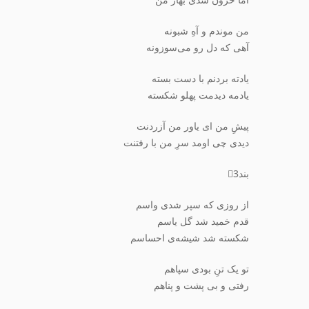
اما خزون شدی بهار من
من موندم و آهِ شبونه
آهی که دل رو می‌سوزونه
یادته بردنم با دست بسته
یادمه دیدمت پهلو شکسته
پیشِ من ای یاور من آزردنت
دیدی چی اومد سرِ من با رفتنت
بند3⃣
از روزی که سپر شدی واسم
قدم خمید شد گل یاسم
شکسته شد شیشه‌ی احساسم
تو یک تنِ بودی سپاهم
رفتی و بی پشت و پناهم