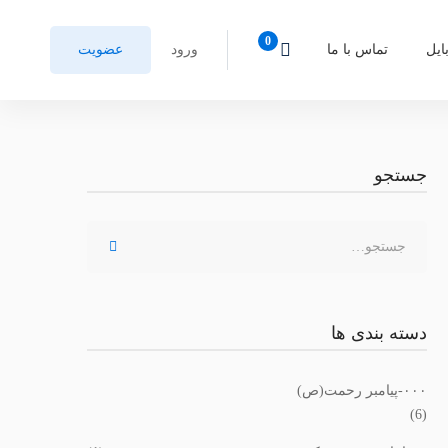
ایل
تماس با ما
ورود
عضویت
جستجو
دسته بندی ها
٠٠٠-پیامبر رحمت(ص)
(6)