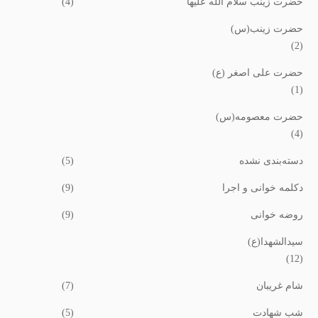
حضرت زینب سلام الله علیها
(4)
حضرت زینب(س)
(2)
حضرت علی اصغر (ع)
(1)
میه(فتنه)
زمینه فاطمیه(نور خونه)
حضرت معصومه(س)
(4)
آبان 23, 1401
دسته‌بندی نشده
(5)
دکلمه خوانی و اجرا
(9)
روضه خوانی
(9)
سیدالشهدا(ع)
(12)
شام غریبان
(7)
شب شهادت
(5)