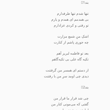
بند1⃣
تنها شدم تنها طرفدارم
بی همدمم ای همدم و یارم
تو رفتی و کردی عزادارم
اشکِ منِ شمع مزارت
چه جوری پاشم از کنارت
بعد تو فاطمه لبریز آهم
تکیه گاه علی بی تکیه‌گاهم
از دستم ای همسر من گرفتنت
دیدی چی اومد سرِ من با رفتنت
بند2⃣
چی شد قرار ما قرار من
گفتی که می‌مونی کنار من