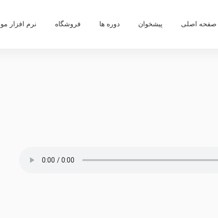
صفحه اصلی
پیشخوان
دوره ها
فروشگاه
نرم افزار موب
ا
شام غریبان
زمزمه فاطمیه(تنها طرفدارم)