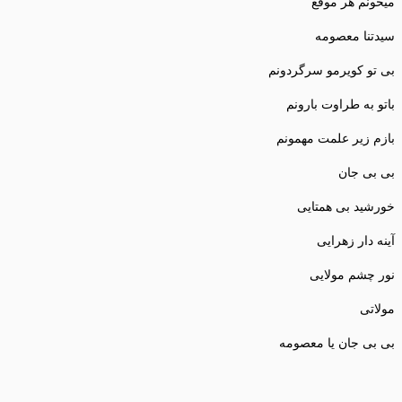
میخونم هر موقع
سیدتنا معصومه
بی تو کویرمو سرگردونم
باتو به طراوت بارونم
بازم زیر علمت مهمونم
بی بی جان
خورشید بی همتایی
آینه دار زهرایی
نور چشم مولایی
مولاتی
بی بی جان یا معصومه