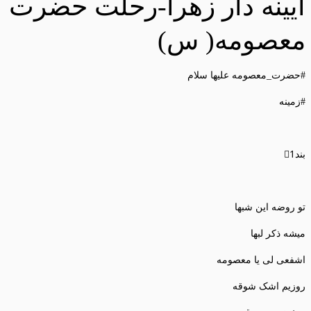
آیینه دار زهرا-رحلت حضرت
معصومه( س)
#حضرت_معصومه علیها سلام
#زمینه
بند1⃣
تو روضه این شبها
میشه ذکر لبها
اشفعی لی یا معصومه
روزیم اشک شوقه