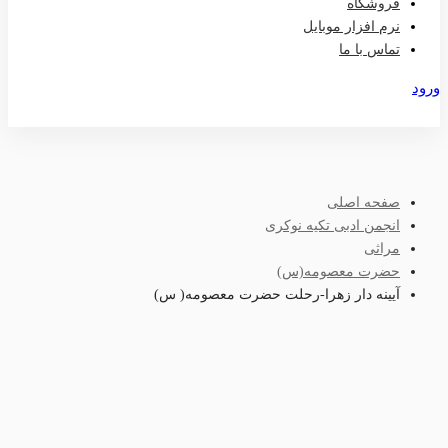
فروشگاه
نرم افزار موبایل
تماس با ما
ورود
عضویت
صفحه اصلی
انجمن ادبی تکیه نوکری
مراثی
حضرت معصومه(س)
آیینه دار زهرا-رحلت حضرت معصومه( س)