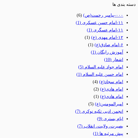
دسته بندی ها
٠٠٠-پیامبر رحمت(ص)
(6)
١١-امام حسن عسکری
(1)
١١-امام عسگری
(1)
١٢-امام مهدی (ع)
(1)
۶-امام صادق(ع)
(1)
آموزش رایگان
(1)
اشعار
(10)
امام جواد علیه السلام
(5)
امام حسن علیه السلام
(1)
امام سجاد(ع)
(4)
امام هادی(ع)
(2)
امام هادی(ع)
(1)
امیرالمومنین(ع)
(5)
انجمن ادبی تکیه نوکری
(7)
ایام بستری
(9)
بصیرت، ولایت، انقلاب
(7)
پیش مرثیه ها
(1)