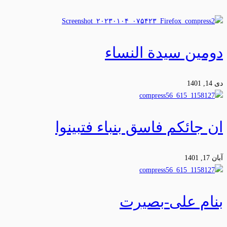
دومین سیدة النساء
دی 14, 1401
ان جائکم فاسق بنباء فتبینوا
آبان 17, 1401
بنام علی-بصیرت