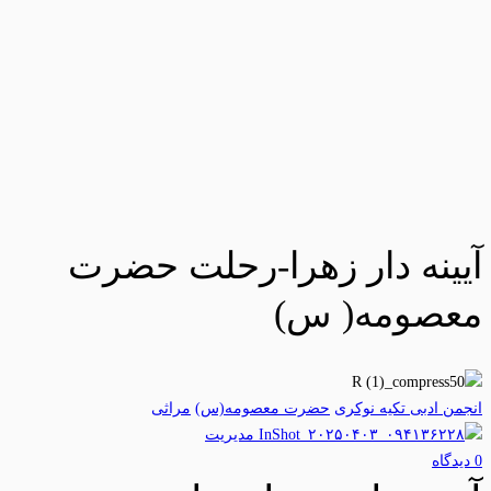
آیینه دار زهرا-رحلت حضرت
معصومه( س)
انجمن ادبی تکیه نوکری
حضرت معصومه(س)
مراثی
مدیریت
0 دیدگاه‌