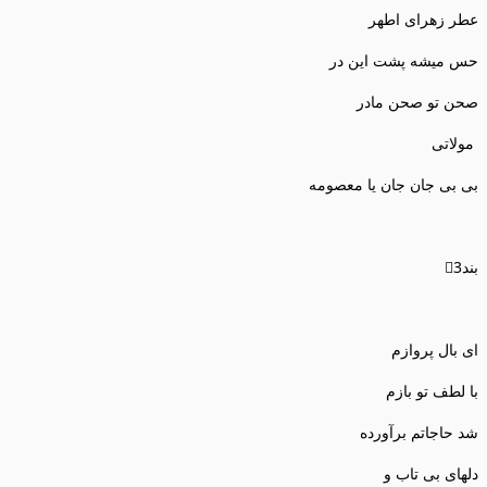
عطر زهرای اطهر
حس میشه پشت این در
صحن تو صحن مادر
مولاتی
بی بی جان جان یا معصومه
بند3⃣
ای بال پروازم
با لطف تو بازم
شد حاجاتم برآورده
دلهای بی تاب و