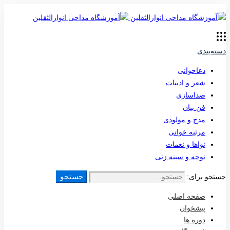
دسته‌بندی
دعاخوانی
شعر و ادبیات
صداسازی
فن بیان
مدح و مولودی
مرثیه خوانی
نواها و نغمات
نوحه و سینه زنی
جستجو
جستجو برای:
صفحه اصلی
پیشخوان
دوره ها