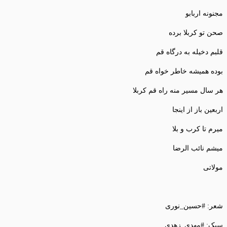
مجنونه اربابو
صحن تو کربلا برده
قلبم دخیله به درگاه قم
بوده همیشه خاطر خواه قم
هر سال مسیر منه راه قم کربلا
اربعین باز از اینجا
میرم تا کرب و بلا
میشم نائب الرضا
مولاتی
شعر: #حسین_نوری
سبک: #مهدی_زهدی