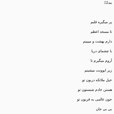
بند2⃣
پر میگیره قلبم
تا مسجد اعظم
دارم بهشت و میبینم
با چشمای دریا
آروم میگیرم تا
زیر ایوونت میشینم
خیل ملائکه دربون تو
هستن خادم شبستون تو
جون عالمی به قربون تو
بی بی جان