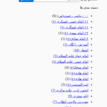
دسته بندی ها
٠٠٠-پیامبر رحمت(ص)
(6)
١١-امام حسن عسکری
(1)
١١-امام عسگری
(1)
١٢-امام مهدی (ع)
(1)
۶-امام صادق(ع)
(1)
آموزش رایگان
(1)
اشعار
(10)
امام جواد علیه السلام
(5)
امام حسن علیه السلام
(1)
امام سجاد(ع)
(4)
امام هادی(ع)
(1)
امام هادی(ع)
(2)
امیرالمومنین(ع)
(5)
انجمن ادبی تکیه نوکری
(7)
ایام بستری
(9)
بصیرت، ولایت، انقلاب
(7)