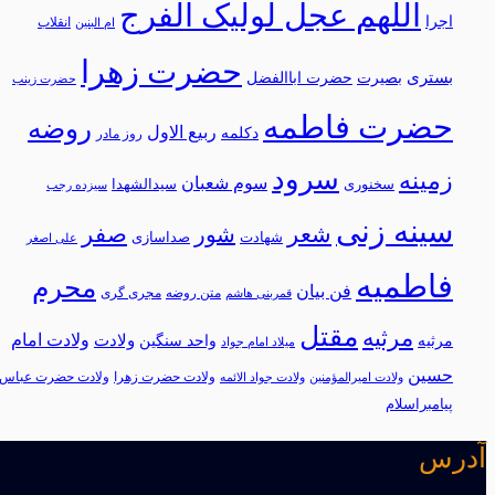
اللهم عجل لولیک الفرج
اجرا
انقلاب
ام البنین
حضرت زهرا
بستری
بصیرت
حضرت اباالفضل
حضرت زینب
حضرت فاطمه
روضه
ربیع الاول
دکلمه
روز مادر
سرود
زمینه
سوم شعبان
سخنوری
سیدالشهدا
سیزده رجب
سینه زنی
شعر
شور
صفر
شهادت
صداسازی
علی اصغر
فاطمیه
محرم
فن بیان
متن روضه
مجری گری
قمربنی هاشم
مقتل
مرثیه
ولادت امام
ولادت
مرثيه
واحد سنگین
میلاد امام جواد
حسین
ولادت حضرت زهرا
ولادت حضرت عباس
ولادت امیرالمؤمنین
ولادت جواد الائمه
پیامبراسلام
آدرس