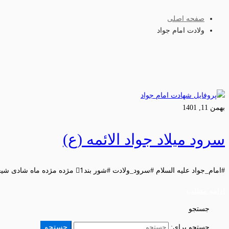
صفحه اصلی
ولادت امام جواد
بهمن 11, 1401
سرود میلاد جواد الائمه (ع)
#امام_جواد علیه السلام #سرود_ولادت #شور بند1⃣ مژده مژده ماه شادی شیعه …
ادامه مطلب
جستجو
جستجو
جستجو برای: