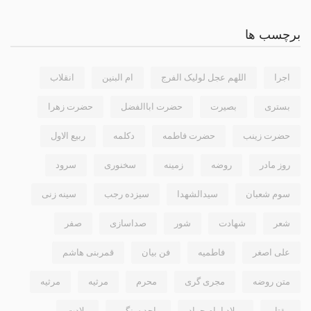
برچسب ها
اجرا
اللهم عجل لولیک الفرج
ام البنین
انقلاب
بستری
بصیرت
حضرت اباالفضل
حضرت زهرا
حضرت زینب
حضرت فاطمه
دکلمه
ربیع الاول
روز مادر
روضه
زمینه
سخنوری
سرود
سوم شعبان
سیدالشهدا
سیزده رجب
سینه زنی
شعر
شهادت
شور
صداسازی
صفر
علی اصغر
فاطمیه
فن بیان
قمربنی هاشم
متن روضه
مجری گری
محرم
مرثيه
مرثیه
مقتل
میلاد امام جواد
واحد سنگین
ولادت