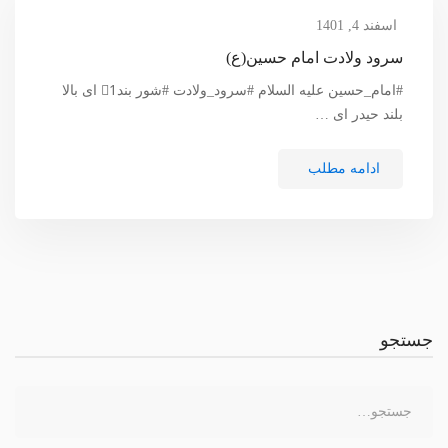
اسفند 4, 1401
سرود ولادت امام حسین(ع)
#امام_حسین علیه السلام #سرود_ولادت #شور بند1⃣ ای بالا
بلند حیدر ای …
ادامه مطلب
جستجو
جستجو
برای: