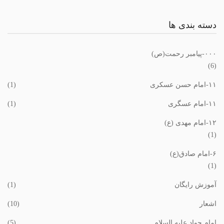
دسته بندی ها
٠٠٠-پیامبر رحمت(ص)
(6)
١١-امام حسن عسکری
(1)
١١-امام عسگری
(1)
١٢-امام مهدی (ع)
(1)
۶-امام صادق(ع)
(1)
آموزش رایگان
(1)
اشعار
(10)
امام جواد علیه السلام
(5)