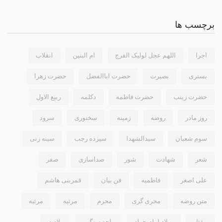
برچسب ها
اجرا
اللهم عجل لولیک الفرج
ام البنین
انقلاب
بستری
بصیرت
حضرت اباالفضل
حضرت زهرا
حضرت زینب
حضرت فاطمه
دکلمه
ربیع الاول
روز مادر
روضه
زمینه
سخنوری
سرود
سوم شعبان
سیدالشهدا
سیزده رجب
سینه زنی
شعر
شهادت
شور
صداسازی
صفر
علی اصغر
فاطمیه
فن بیان
قمربنی هاشم
متن روضه
مجری گری
محرم
مرثيه
مرثیه
مقتل
میلاد امام جواد
واحد سنگین
ولادت