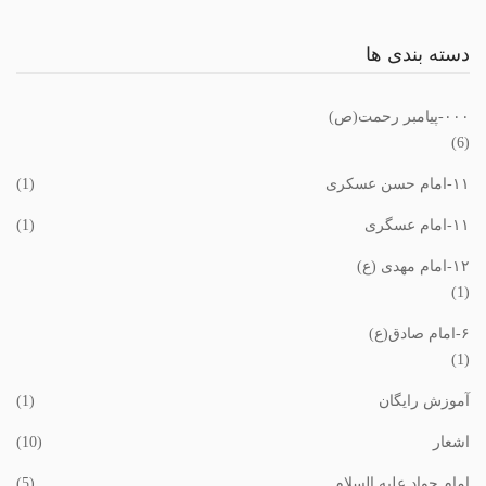
دسته بندی ها
٠٠٠-پیامبر رحمت(ص)
(6)
١١-امام حسن عسکری
(1)
١١-امام عسگری
(1)
١٢-امام مهدی (ع)
(1)
۶-امام صادق(ع)
(1)
آموزش رایگان
(1)
اشعار
(10)
امام جواد علیه السلام
(5)