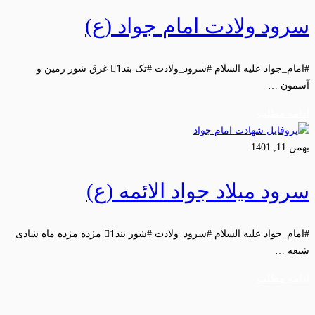
سرود ولادت امام جواد (ع)
#امام_جواد علیه السلام #سرود_ولادت #تک بند1⃣ غرق شور زمین و
آسمون …
ادامه مطلب
بهمن 11, 1401
سرود میلاد جواد الائمه (ع)
#امام_جواد علیه السلام #سرود_ولادت #شور بند1⃣ مژده مژده ماه شادی
شیعه …
ادامه مطلب