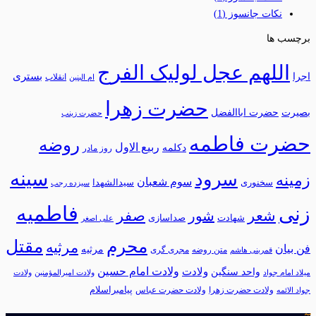
نکات جانسوز
(1)
برچسب ها
اللهم عجل لولیک الفرج
بستری
اجرا
انقلاب
ام البنین
حضرت زهرا
بصیرت
حضرت اباالفضل
حضرت زینب
حضرت فاطمه
روضه
ربیع الاول
دکلمه
روز مادر
سینه
سرود
زمینه
سوم شعبان
سخنوری
سیدالشهدا
سیزده رجب
فاطمیه
زنی
شعر
شور
صفر
شهادت
صداسازی
علی اصغر
محرم
مقتل
مرثیه
فن بیان
مرثيه
متن روضه
مجری گری
قمربنی هاشم
ولادت امام حسین
ولادت
واحد سنگین
میلاد امام جواد
ولادت امیرالمؤمنین
ولادت
پیامبراسلام
ولادت حضرت زهرا
ولادت حضرت عباس
جواد الائمه