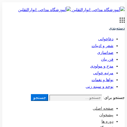
دسته‌بندی
دعاخوانی
شعر و ادبیات
صداسازی
فن بیان
مدح و مولودی
مرثیه خوانی
نواها و نغمات
نوحه و سینه زنی
جستجو
جستجو برای:
صفحه اصلی
پیشخوان
دوره ها