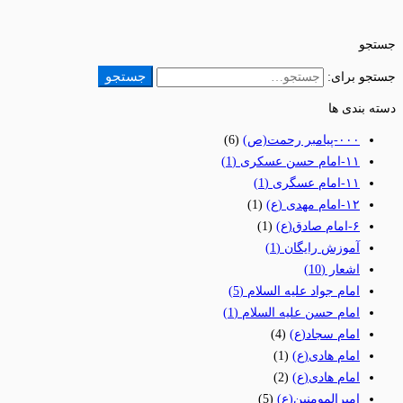
جستجو
جستجو
جستجو برای:
دسته بندی ها
٠٠٠-پیامبر رحمت(ص)
(6)
١١-امام حسن عسکری
(1)
١١-امام عسگری
(1)
١٢-امام مهدی (ع)
(1)
۶-امام صادق(ع)
(1)
آموزش رایگان
(1)
اشعار
(10)
امام جواد علیه السلام
(5)
امام حسن علیه السلام
(1)
امام سجاد(ع)
(4)
امام هادی(ع)
(1)
امام هادی(ع)
(2)
امیرالمومنین(ع)
(5)