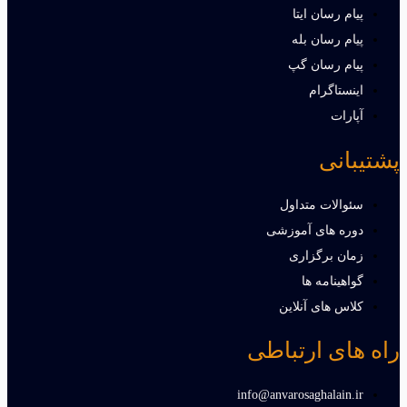
پیام رسان ایتا
پیام رسان بله
پیام رسان گپ
اینستاگرام
آپارات
پشتیبانی
سئوالات متداول
دوره های آموزشی
زمان برگزاری
گواهینامه ها
کلاس های آنلاین
راه های ارتباطی
info@anvarosaghalain.ir​