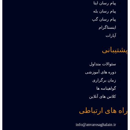
پیام رسان ایتا
پیام رسان بله
پیام رسان گپ
اینستاگرام
آپارات
پشتیبانی
سئوالات متداول
دوره های آموزشی
زمان برگزاری
گواهینامه ها
کلاس های آنلاین
راه های ارتباطی
info@anvarosaghalain.ir​