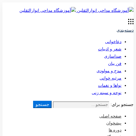
دسته‌بندی
دعاخوانی
شعر و ادبیات
صداسازی
فن بیان
مدح و مولودی
مرثیه خوانی
نواها و نغمات
نوحه و سینه زنی
جستجو
جستجو برای:
صفحه اصلی
پیشخوان
دوره ها