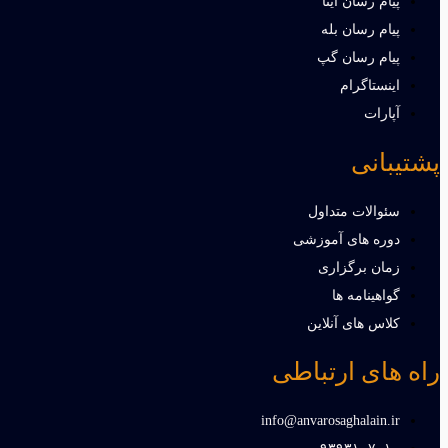
پیام رسان ایتا
پیام رسان بله
پیام رسان گپ
اینستاگرام
آپارات
پشتیبانی
سئوالات متداول
دوره های آموزشی
زمان برگزاری
گواهینامه ها
کلاس های آنلاین
راه های ارتباطی
info@anvarosaghalain.ir​