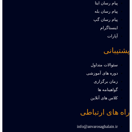
پیام رسان ایتا
پیام رسان بله
پیام رسان گپ
اینستاگرام
آپارات
پشتیبانی
سئوالات متداول
دوره های آموزشی
زمان برگزاری
گواهینامه ها
کلاس های آنلاین
راه های ارتباطی
info@anvarosaghalain.ir​