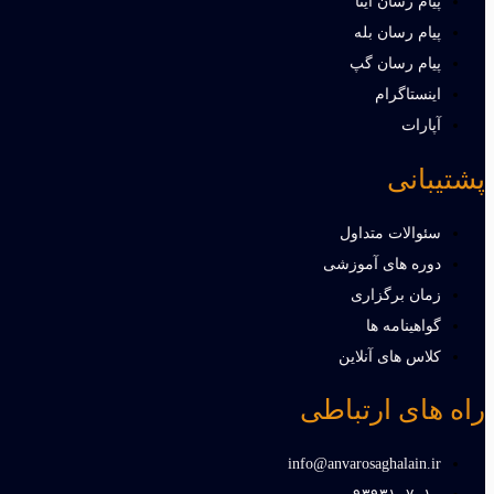
پیام رسان ایتا
پیام رسان بله
پیام رسان گپ
اینستاگرام
آپارات
پشتیبانی
سئوالات متداول
دوره های آموزشی
زمان برگزاری
گواهینامه ها
کلاس های آنلاین
راه های ارتباطی
info@anvarosaghalain.ir​