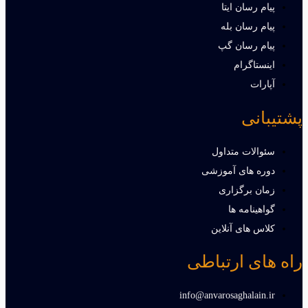
پیام رسان ایتا
پیام رسان بله
پیام رسان گپ
اینستاگرام
آپارات
پشتیبانی
سئوالات متداول
دوره های آموزشی
زمان برگزاری
گواهینامه ها
کلاس های آنلاین
راه های ارتباطی
info@anvarosaghalain.ir​