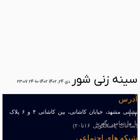
سینه زنی شور
دی 24, 1402
1402-10-24 23:07
آدرس
نشانی مشهد، خیابان کاشانی، بین کاشانی ۴ و ۶ پلاک
۱۰۲
با ما تماس بگیرید
(ساعات پاسخگویی ۱۶تا۲۰)
شبکه های اجتماعی