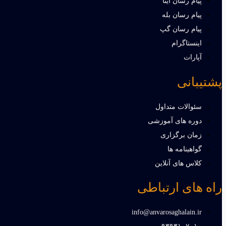
پیام رسان ایتا
پیام رسان بله
پیام رسان گپ
اینستاگرام
آپارات
پشتیبانی
سئوالات متداول
دوره های آموزشی
زمان برگزاری
گواهینامه ها
کلاس های آنلاین
راه های ارتباطی
info@anvarosaghalain.ir​