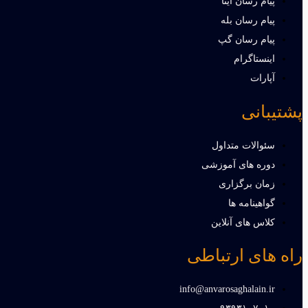
پیام رسان ایتا
پیام رسان بله
پیام رسان گپ
اینستاگرام
آپارات
پشتیبانی
سئوالات متداول
دوره های آموزشی
زمان برگزاری
گواهینامه ها
کلاس های آنلاین
راه های ارتباطی
info@anvarosaghalain.ir​