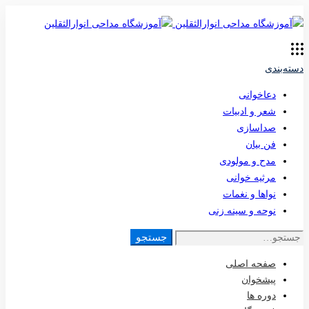
دسته‌بندی
دعاخوانی
شعر و ادبیات
صداسازی
فن بیان
مدح و مولودی
مرثیه خوانی
نواها و نغمات
نوحه و سینه زنی
جستجو
جستجو
برای:
صفحه اصلی
پیشخوان
دوره ها