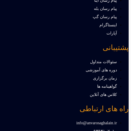
پیام رسان ایتا
پیام رسان بله
پیام رسان گپ
اینستاگرام
آپارات
پشتیبانی
سئوالات متداول
دوره های آموزشی
زمان برگزاری
گواهینامه ها
کلاس های آنلاین
راه های ارتباطی
info@anvarosaghalain.ir​