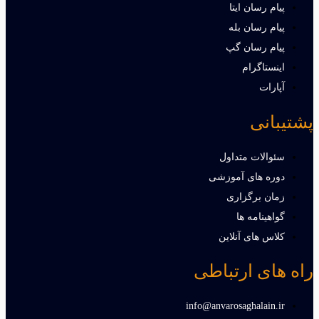
پیام رسان ایتا
پیام رسان بله
پیام رسان گپ
اینستاگرام
آپارات
پشتیبانی
سئوالات متداول
دوره های آموزشی
زمان برگزاری
گواهینامه ها
کلاس های آنلاین
راه های ارتباطی
info@anvarosaghalain.ir​