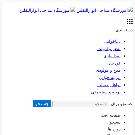
دسته‌بندی
دعاخوانی
شعر و ادبیات
صداسازی
فن بیان
مدح و مولودی
مرثیه خوانی
نواها و نغمات
نوحه و سینه زنی
جستجو
جستجو برای:
صفحه اصلی
پیشخوان
دوره ها