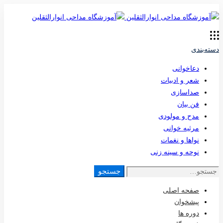
دسته‌بندی
دعاخوانی
شعر و ادبیات
صداسازی
فن بیان
مدح و مولودی
مرثیه خوانی
نواها و نغمات
نوحه و سینه زنی
جستجو
جستجو
برای:
صفحه اصلی
پیشخوان
دوره ها