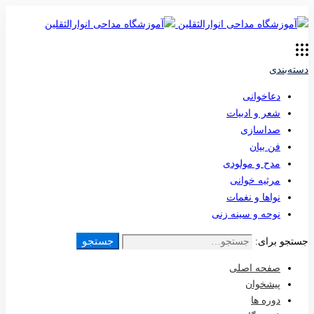
دسته‌بندی
دعاخوانی
شعر و ادبیات
صداسازی
فن بیان
مدح و مولودی
مرثیه خوانی
نواها و نغمات
نوحه و سینه زنی
جستجو
جستجو برای:
صفحه اصلی
پیشخوان
دوره ها