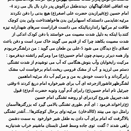
چه اتفاقی افتادکهناگهان دیدندطفل درآغوش پدر دارد بال بال می زند 4-
امام حسین (ع)غیرازبدن حضرت علی اصغر(ع) هیچ بدنی را دفن نکردند
مرثیه:شایدمی دانستندکه اسبهابراین بدن هاخواهندتاخت واین بدن کوچک
طاقت ثم مرکبها رانداردیااینکه می دانست قراراست سرهای شهدارابه نیزه
کنند،یا اینکه به دلیل شدت مصیبت می خواستند با دفن کودک اندکی از
شدت مصیبت بکاهند چرا که از قدیم می گویند خاک سرد است و دفن باعث
تصلای داغ دیدگان می شود 5-علی بن طعان می گوید：من درلشگرحربودم
واز همه دیرتر رسیدم.چون امام حسین(ع) مرا ومرکبم راتشنه دیدفرمود：
مرکبت رابخوابان وآب بنوش.هنگامی که آب می نوشیدم از شدت تشنگی
دستم می لرزید و آب از مشک فرومی ریخت.امام برخواست لب مشک
رابرگرداند و با دست خودش به من و مرکبم آب داد مرثیه:اماهمین
لشگرظهرعاشوراازجرعه ای آب برای شیرخواره امام دریغ کردند 6-وقتی
جبرئیل نام امام حسین(ع) رابرای آدم آورد وتوبه حضرت آدم(ع) قبول
شد،جبرییل شروع کردبرای او روضه تشنگی امام حسین
(ع)راخواند.فرمود：ای آدم .طوری تشنگی بالامی گیرد که بزرگترهاآسمان
رامثل دود می بینند (کاالدخان) مرثیه:وای برحال کوچکترها!…آنقدر تشنگی
بالاگرفت که امام برای آب دادن به طفل شیر خوارخود به سمت دشمن
راهی شدند 7-گفت توی جاده وسط فصل تابستان ماشینم خراب شدنیازبه