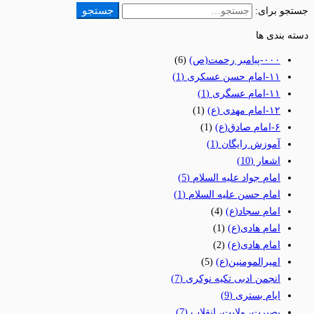
جستجو
جستجو برای:
دسته بندی ها
٠٠٠-پیامبر رحمت(ص)
(6)
١١-امام حسن عسکری
(1)
١١-امام عسگری
(1)
١٢-امام مهدی (ع)
(1)
۶-امام صادق(ع)
(1)
آموزش رایگان
(1)
اشعار
(10)
امام جواد علیه السلام
(5)
امام حسن علیه السلام
(1)
امام سجاد(ع)
(4)
امام هادی(ع)
(1)
امام هادی(ع)
(2)
امیرالمومنین(ع)
(5)
انجمن ادبی تکیه نوکری
(7)
ایام بستری
(9)
بصیرت، ولایت، انقلاب
(7)