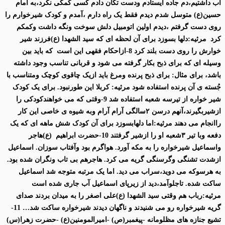
آب داشتیم،دم جاده ایستادم ودست تکان دادم کسی کمکی نکرد،به امام
حسین(ع) متوسل شدم دیدم فقط یک راه دارم ،آمدم و کودک شیرخوارم را
روی دست گرفتم ،دیدم اولین اتومبیل دلش سوخت ونگه داشت وکمکم
کرد مرثیه:دلها بسوزد برای آن لحظه ای که سید الشهدا (ع)فرزند شیر
خوارش را روی دست بلند کرد 8-ازاحکام فقهی این است که باید بین
وسیله ای که برای ذبح بکار گرفته می شود و قربانی تناسب وجود داشته
باشد، برای مثال: برای ذبح پرنده ومرغ باید ازیک چاقوی کوچک ومتناسب با
جُسته ی آن پرنده استفاده شود مرثیه: کربلا این طورنبود. برای یک کودک
شیر خواره از تیرسه شعبه استفاده شد 9-وقتی که می خواهندکودکی را
ازشیربگیرند،آنهم درسن ٢سالگی آرام آرام وبه شیوه ی خاصی این کار
راانجام می دهند مرثیه:اما دلهابسوزد برای آن کودک شش ماهه ای که یک
دفعه وبا تیر ٣شعبه او را ازشیر گرفتند 10-حضرت ابراهیم (ع)هاجر
واسماعیل شیرخواره را به مکه آورد. هواگرم بود وآفتاب سوزان. اسماعیل
ازشدت تشنگی وگرسنگی گریه می کرد. هاجرهم بی تاب ونگران شده بود.
به هرسوکه می دوید،سراب می دید. اما یک مرتبه متوجه شد اسماعیل
ساکت شده. تاجلوآمد،دید از زیرپای اسماعیل آب جاری شده است
مرثیه:رباب هم وقتی سید الشهدا (ع)علی اصغر را به میدان بردند صدای
گریه شیرخواره رو می شنیدند و ناگهان دیدند شیرخواره ساکت شد… 11-
تشیع جنازه های مظلومانه -پیغمبر(ص) -امیرالمومنین(ع) -حضرت زهرا(س)