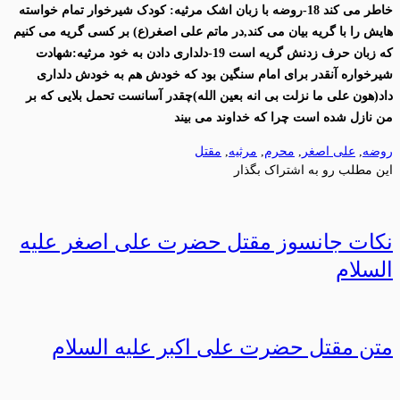
خاطر می کند 18-روضه با زبان اشک مرثیه: کودک شیرخوار تمام خواسته
هایش را با گریه بیان می کند,در ماتم علی اصغر(ع) بر کسی گریه می کنیم
که زبان حرف زدنش گریه است 19-دلداری دادن به خود مرثیه:شهادت
شیرخواره آنقدر برای امام سنگین بود که خودش هم به خودش دلداری
داد(هون علی ما نزلت بی انه بعین الله)چقدر آسانست تحمل بلایی که بر
من نازل شده است چرا که خداوند می بیند
روضه
,
علی اصغر
,
محرم
,
مرثيه
,
مقتل
این مطلب رو به اشتراک بگذار
نکات جانسوز مقتل حضرت علی اصغر علیه
السلام
متن مقتل حضرت علی اکبر علیه السلام