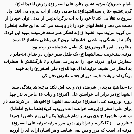
-امام حسن(ع) مرثیه:تشييع جنازه علی اصغر (ع)بردوش اباعبدلله(ع)
گریز:تشییع جنازه سیدالشهدا(ع) 12-ماهی وقتی از آب بیرون می افتد اول
شروع به تقلا می کند تا خود را به آب برگرداند؛پس از مدتی توان خود را از
دست می دهد و فقط لبهای خود را باز و بسته می کند به این حالت (تلظی)
می گویند مرثیه:سید الشهدا (ع)به لشگر عمر سعد فرمودند ببینید این کودک
چگونه از تشنگی به تلظي افتاده(اما ترون کیف یتلظی عطشا) 13-سند
مظلومیت امیر المومنین(ع) یک طفل ششماهه در رحم بود
مرثیه:سندغربت سيدالشهدا(ع) یک طفل شیر خواره در قنداق 14-مادر با
سفارش فراون فرزند خود را به پدر می سپارد و تا بازگشتنش با اضطراب
به انتظار می نشیند. مرثیه:لذا اباعبدالله(ع) علی اصغر(ع) را به خیمه
برنگرداند و پشت خیمه دور از چشم مادرش دفن کرد
15-خدا هیچ مردی را شرمنده زن و بچه اش نکند مرثیه:شرمندگی سید
الشهدا(ع) در برابر آب خواستن علی اکبر(ع) و رباب 16-ماجرای نذر چهل
روزه و روضه علی اصغر(ع) مرثیه:سید الشهدا (ع)خودشان در کربلا سه بار
برای علی اصغر (ع)روضه خواندند الف:ورودیه کربلا(هاهنا مذبح اطفالنا)
ب:شب عاشورا ج:بدن بی سر شام غریبان(لیتکم فی یوم عاشورا جمیعا
تنظرونی …) 17-گریه و عزاداری بدون مرز مرثیه:مرثیه علی اصغر(ع)
مرثیه ای است که مرز و دین نمی شناسد و هر انسان آزاده ای را آزرده