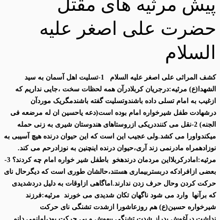
پیش مرثیه های مقتل
حضرت علی اصغر علیه
السلام
کشف المراثی علی اصغر علیه السلام 1-تسلیت اهل آسمان به سید
الشهدا(ع) مرثیه:درجریان کربلادرآن همه لحظات سخت ،جایی نداریم که
ازغیب به امام تسلی داده باشندوتسلیت گفته باشندمگریک موردآن
درشهادت طفل شیرخواره امام بوده است(دعه یاحسین ان له مرضعه فی
الجنه) 2-نقل می کننددریکی ازروستاهای هندوستان شیری به زنی حمله
میکندواورا می کشد.ولی عجیب این است که این حیوان درنده هیچ آسیبی به
نوزادهمراه مادرنمی زند آری،حیوان درنده اینچنین به نوزادرحم می کند.
مرثیه:امادرکربلااین مردمان درندهخو باطفل شیر خواره امام چه کردند؟ 3-
بعضی ازافرادکه دربستربیماری هستند،حالشان طوری است که دیگرحال نای
حرکت کردن وحال حرف زدن ندارند.اماگاهی ازاوقات به دلیل دردشدیدی
که برآنها وارد می شود ناگهان تکان شدیدی می خورند مرثیه:فرزند
شیرخواره حسین(ع) هم روزعاشورا ازشدت تشنگی نای حرکت
نداشت.درآغوش پدراز شدت تشنگی بیهوش و بی حرکت بود،امانمی دانم