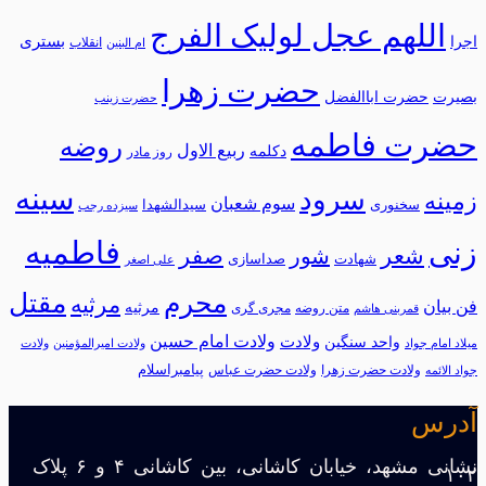
اللهم عجل لولیک الفرج
بستری
اجرا
انقلاب
ام البنین
حضرت زهرا
بصیرت
حضرت اباالفضل
حضرت زینب
حضرت فاطمه
روضه
ربیع الاول
دکلمه
روز مادر
سینه
سرود
زمینه
سوم شعبان
سخنوری
سیدالشهدا
سیزده رجب
فاطمیه
زنی
شعر
شور
صفر
شهادت
صداسازی
علی اصغر
محرم
مقتل
مرثیه
فن بیان
مرثيه
متن روضه
مجری گری
قمربنی هاشم
ولادت امام حسین
ولادت
واحد سنگین
میلاد امام جواد
ولادت امیرالمؤمنین
ولادت
پیامبراسلام
ولادت حضرت زهرا
ولادت حضرت عباس
جواد الائمه
آدرس
نشانی مشهد، خیابان کاشانی، بین کاشانی ۴ و ۶ پلاک
۱۰۲