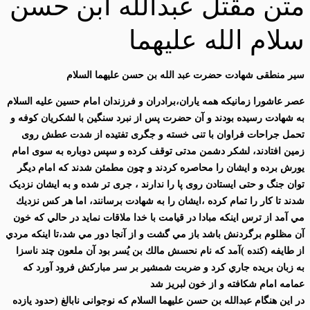
متن مقتل عبدالله ابن حسن
سلام الله علیهما
سیر منطقی شهادت حضرت عبد الله بن حسن علیهما السلام
عصر عاشورا زمانیکه همه یاران،برادران و فرزندان امام حسین علیه السلام
به شهادت رسیده بودند و آن حضرت پس از نبرد سنگین با لشکریان کوفه و
تحمل جراحات فراوان با تنی خسته و جگری تفتیده از شدت عطش روی
زمین افتادند، لشکر دشمن مدتی توقف کرده و سپس دوباره به سوی امام
یورش برده و ایشان را محاصره کردند و چون مطمئن شدند که امام دیگر
توان جنگ و حتی ایستادن روی پا را ندارند ، جری تر شده و به ایشان نزدیک
شدند تا کار را تمام کرده ،ایشان را به شهادت برسانند، اما هر كس نزديك
مي آمد از ترس اينكه مبادا در قيامت با خدا ملاقات نمايد در حالي كه خون
آن مظلوم برگردنش باشد باز مي گشت و از آنجا دور مي شد،تا اینكه مردي
از طايفه (كنده )آمد كه نام نحسش مالك بن يُسر بود آن ملعون چند ناسزا
به زبان بريده جاري كرد و ضربت شمشير بر سر مباركش فرود آورد كه
عمامه امام شكافته و از خون لبريز شد
در این هنگام عبدالله بن حسن علیهما السلام که نوجوانی نابالغ (حدود یازده