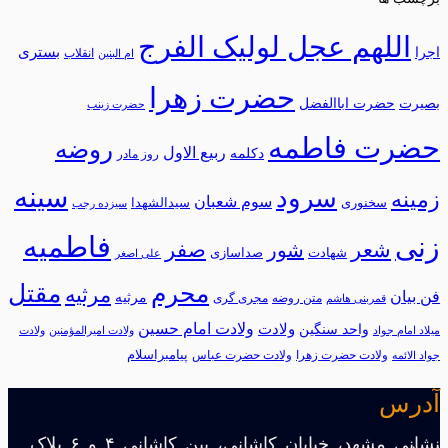
اللهم عجل لولیک الفرج
بستری
اجرا
انقلاب
ام البنین
حضرت زهرا
بصیرت
حضرت اباالفضل
حضرت زینب
حضرت فاطمه
روضه
ربیع الاول
دکلمه
روز مادر
سینه
سرود
زمینه
سوم شعبان
سخنوری
سیدالشهدا
سیزده رجب
فاطمیه
زنی
شعر
شور
صفر
شهادت
صداسازی
علی اصغر
محرم
مقتل
مرثیه
فن بیان
مرثيه
متن روضه
مجری گری
قمربنی هاشم
ولادت امام حسین
ولادت
واحد سنگین
میلاد امام جواد
ولادت امیرالمؤمنین
ولادت
پیامبراسلام
ولادت حضرت زهرا
ولادت حضرت عباس
جواد الائمه
آدرس
نشانی مشهد، خیابان کاشانی، بین کاشانی ۴ و ۶ پلاک