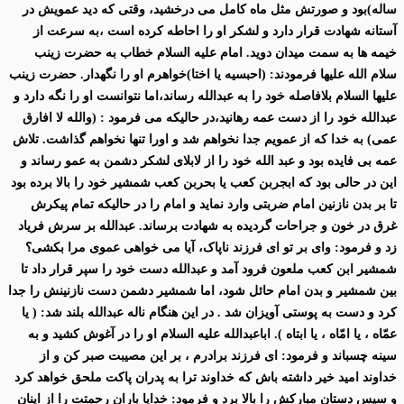
ساله)بود و صورتش مثل ماه کامل می درخشید، وقتی که دید عمویش در
آستانه شهادت قرار دارد و لشکر او را احاطه کرده است ،به سرعت از
خیمه ها به سمت میدان دوید. امام علیه السلام خطاب به حضرت زینب
سلام الله علیها فرمودند: (احبسیه یا اختا)خواهرم او را نگهدار. حضرت زینب
علیها السلام بلافاصله خود را به عبدالله رساند،اما نتوانست او را نگه دارد و
عبدالله خود را از دست عمه رهانید،در حالیکه می فرمود : (والله لا افارق
عمی) به خدا که از عمویم جدا نخواهم شد و اورا تنها نخواهم گذاشت. تلاش
عمه بی فایده بود و عبد الله خود را از لابلای لشکر دشمن به عمو رساند و
این در حالی بود که ابجربن کعب یا بحربن کعب شمشیر خود را بالا برده بود
تا بر بدن نازنین امام ضربتی وارد نماید و امام را در حالیکه تمام پیکرش
غرق در خون و جراحات گردیده به شهادت برساند. عبدالله بر سرش فریاد
زد و فرمود: وای بر تو ای فرزند ناپاک، آیا می خواهی عموی مرا بکشی؟
شمشیر ابن کعب ملعون فرود آمد و عبدالله دست خود را سپر قرار داد تا
بین شمشیر و بدن امام حائل شود، اما شمشیر دشمن دست نازنینش را جدا
کرد و دست به پوستی آویزان شد . در این هنگام ناله عبدالله بلند شد: ( یا
عمّاه ، یا امّاه ، یا ابتاه ). اباعبدالله علیه السلام او را در آغوش کشید و به
سینه چسباند و فرمود: ای فرزند برادرم ، بر این مصیبت صبر کن و از
خداوند امید خیر داشته باش که خداوند ترا به پدران پاکت ملحق خواهد کرد
و سپس دستان مبارکش را بالا برد و فرمود: خدایا باران رحمتت را از اینان