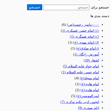
جستجو
جستجو برای:
دسته بندی ها
٠٠٠-پیامبر رحمت(ص)
(6)
١١-امام حسن عسکری
(1)
١١-امام عسگری
(1)
١٢-امام مهدی (ع)
(1)
۶-امام صادق(ع)
(1)
آموزش رایگان
(1)
اشعار
(10)
امام جواد علیه السلام
(5)
امام حسن علیه السلام
(1)
امام سجاد(ع)
(4)
امام هادی(ع)
(1)
امام هادی(ع)
(2)
امیرالمومنین(ع)
(5)
انجمن ادبی تکیه نوکری
(7)
ایام بستری
(9)