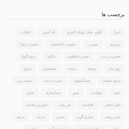
برچسب ها
اجرا
اللهم عجل لولیک الفرج
ام البنین
انقلاب
بستری
بصیرت
حضرت اباالفضل
حضرت زهرا
حضرت زینب
حضرت فاطمه
دکلمه
ربیع الاول
روز مادر
روضه
زمینه
سخنوری
سرود
سوم شعبان
سیدالشهدا
سیزده رجب
سینه زنی
شعر
شهادت
شور
صداسازی
صفر
علی اصغر
فاطمیه
فن بیان
قمربنی هاشم
متن روضه
مجری گری
محرم
مرثيه
مرثیه
مقتل
میلاد امام جواد
واحد سنگین
ولادت