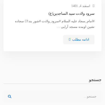
اسفند 4, 1401
سرود ولادت سید الساجدین(ع)
#امام_سجاد علیه السلام #سرود_ولادت #شور بند1⃣ سجاده
نشین اومده مسجد آرایی …
ادامه مطلب
جستجو