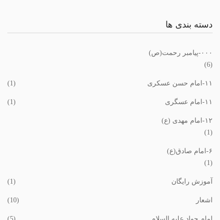
دسته بندی ها
٠٠٠-پیامبر رحمت(ص)
(6)
١١-امام حسن عسکری
(1)
١١-امام عسگری
(1)
١٢-امام مهدی (ع)
(1)
۶-امام صادق(ع)
(1)
آموزش رایگان
(1)
اشعار
(10)
امام جواد علیه السلام
(5)