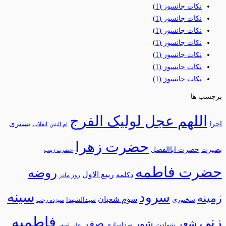
نکات جانسوز
(1)
نکات جانسوز
(1)
نکات جانسوز
(1)
نکات جانسوز
(1)
نکات جانسوز
(1)
نکات جانسوز
(1)
نکات جانسوز
(1)
برچسب ها
اللهم عجل لولیک الفرج
بستری
اجرا
انقلاب
ام البنین
حضرت زهرا
بصیرت
حضرت اباالفضل
حضرت زینب
حضرت فاطمه
روضه
ربیع الاول
دکلمه
روز مادر
سینه
سرود
زمینه
سوم شعبان
سخنوری
سیدالشهدا
سیزده رجب
فاطمیه
زنی
شعر
شور
صفر
شهادت
صداسازی
علی اصغر