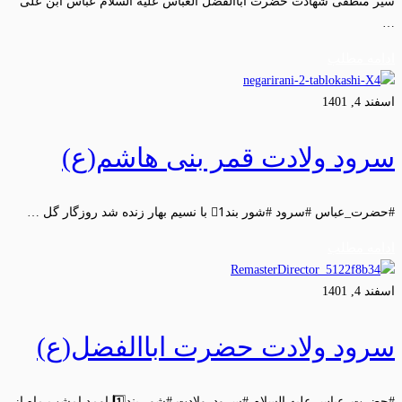
سیر منطقی شهادت حضرت اباالفضل العباس علیه السلام عباس ابن علی
…
ادامه مطلب
اسفند 4, 1401
سرود ولادت قمر بنی هاشم(ع)
#حضرت_عباس #سرود #شور بند1⃣ با نسیم بهار زنده شد روزگار گل …
ادامه مطلب
اسفند 4, 1401
سرود ولادت حضرت اباالفضل(ع)
#حضرت_عباس علیه السلام #سرود_ولادت #شور بند1️⃣ اومد امشب ماه از