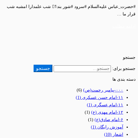
#حضرت_عباس علیه‌السلام #سرود #شور بند1⃣ شب علمدارا امشبه شب
قرار ما …
ادامه مطلب
جستجو
جستجو
جستجو برای:
دسته بندی ها
٠٠٠-پیامبر رحمت(ص)
(6)
١١-امام حسن عسکری
(1)
١١-امام عسگری
(1)
١٢-امام مهدی (ع)
(1)
۶-امام صادق(ع)
(1)
آموزش رایگان
(1)
اشعار
(10)