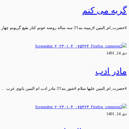
گريه می کنم
#حضرت_ام_البنین #زمینه بند1⃣ سه ساله روضه خونم کنار بقیع گریونم چهار …
ادامه مطلب
دی 14, 1401
مادر ادب
#حضرت_ام_البنین علیها سلام #شور بند1⃣ مادر ادب ام البنین بانوی عرب …
ادامه مطلب
دی 14, 1401