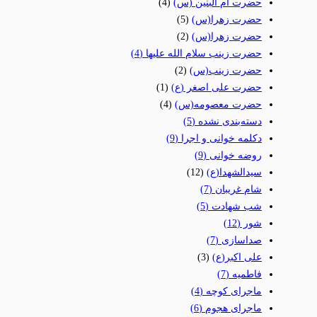
حضرت ام البنین (س)
(4)
حضرت زهرا(س)
(5)
حضرت زهرا(س)
(2)
حضرت زینب سلام الله علیها
(4)
حضرت زینب(س)
(2)
حضرت علی اصغر (ع)
(1)
حضرت معصومه(س)
(4)
دسته‌بندی نشده
(5)
دکلمه خوانی و اجرا
(9)
روضه خوانی
(9)
سیدالشهدا(ع)
(12)
شام غریبان
(7)
شب شهادت
(5)
شور
(12)
صداسازی
(7)
علی اکبر(ع)
(3)
فاطمیه
(7)
ماجرای کوچه
(4)
ماجرای هجوم
(6)