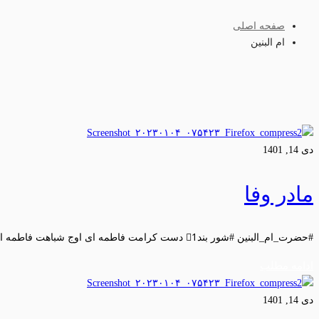
صفحه اصلی
ام البنین
دی 14, 1401
مادر وفا
#حضرت_ام_البنین #شور بند1⃣ دست کرامت فاطمه ای اوج شباهت فاطمه ای …
ادامه مطلب
دی 14, 1401