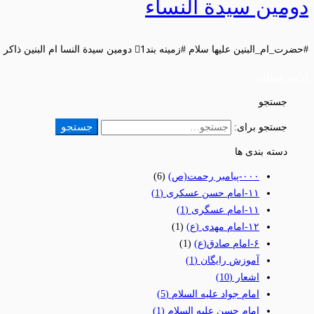
دومین سیدة النساء
#حضرت_ام_البنین علیها سلام #زمینه بند1⃣ دومین سیدة النسا ام البنین ذاکر …
ادامه مطلب
جستجو
جستجو
جستجو برای:
دسته بندی ها
٠٠٠-پیامبر رحمت(ص)
(6)
١١-امام حسن عسکری
(1)
١١-امام عسگری
(1)
١٢-امام مهدی (ع)
(1)
۶-امام صادق(ع)
(1)
آموزش رایگان
(1)
اشعار
(10)
امام جواد علیه السلام
(5)
امام حسن علیه السلام
(1)