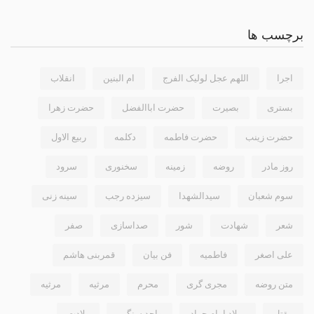
برچسب ها
اجرا
اللهم عجل لولیک الفرج
ام البنین
انقلاب
بستری
بصیرت
حضرت اباالفضل
حضرت زهرا
حضرت زینب
حضرت فاطمه
دکلمه
ربیع الاول
روز مادر
روضه
زمینه
سخنوری
سرود
سوم شعبان
سیدالشهدا
سیزده رجب
سینه زنی
شعر
شهادت
شور
صداسازی
صفر
علی اصغر
فاطمیه
فن بیان
قمربنی هاشم
متن روضه
مجری گری
محرم
مرثيه
مرثیه
مقتل
میلاد امام جواد
واحد سنگین
ولادت