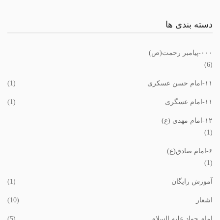
دسته بندی ها
٠٠٠-پیامبر رحمت(ص)
(6)
١١-امام حسن عسکری
(1)
١١-امام عسگری
(1)
١٢-امام مهدی (ع)
(1)
۶-امام صادق(ع)
(1)
آموزش رایگان
(1)
اشعار
(10)
امام جواد علیه السلام
(5)