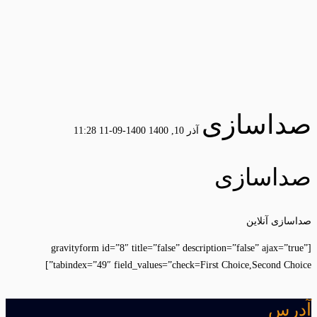
صداسازی
آذر 10, 1400
1400-09-11 11:28
صداسازی
صداسازی آنلاین
[gravityform id=”8″ title=”false” description=”false” ajax=”true”
tabindex=”49″ field_values=”check=First Choice,Second Choice”]
آدرس