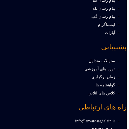
پیام رسان ایتا
پیام رسان بله
پیام رسان گپ
اینستاگرام
آپارات
پشتیبانی
سئوالات متداول
دوره های آموزشی
زمان برگزاری
گواهینامه ها
کلاس های آنلاین
راه های ارتباطی
info@anvarosaghalain.ir​