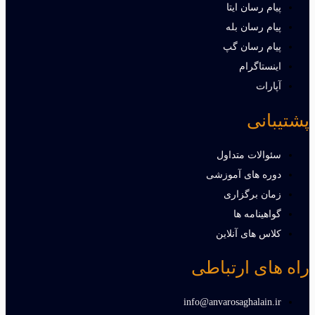
پیام رسان ایتا
پیام رسان بله
پیام رسان گپ
اینستاگرام
آپارات
پشتیبانی
سئوالات متداول
دوره های آموزشی
زمان برگزاری
گواهینامه ها
کلاس های آنلاین
راه های ارتباطی
info@anvarosaghalain.ir​