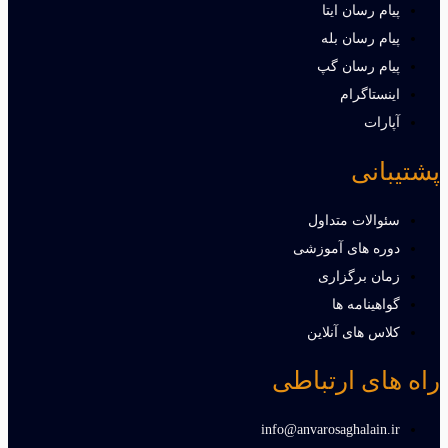
پیام رسان ایتا
پیام رسان بله
پیام رسان گپ
اینستاگرام
آپارات
پشتیبانی
سئوالات متداول
دوره های آموزشی
زمان برگزاری
گواهینامه ها
کلاس های آنلاین
راه های ارتباطی
info@anvarosaghalain.ir​