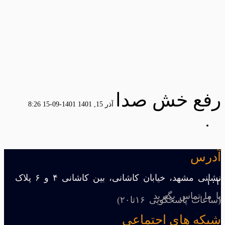
رفع خش صدا
آذر 15, 1401
1401-09-15 8:26
آدرس
نشانی مشهد، خیابان کاشانی، بین کاشانی ۴ و ۶ پلاک
۱۰۲
با ما تماس بگیرید
(ساعات پاسخگویی ۱۶تا۲۰)
شبکه های اجتماعی