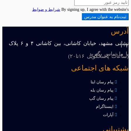
By signing up, I agree with the website's
شرایط و ضوابط
ثبت‌نام به عنوان مدرس
آدرس
نشانی مشهد، خیابان کاشانی، بین کاشانی ۴ و ۶ پلاک
۱۰۲
با ما تماس بگیرید
(ساعات پاسخگویی ۱۶تا۲۰)
شبکه های اجتماعی
پیام رسان ایتا
پیام رسان بله
پیام رسان گپ
اینستاگرام
آپارات
پشتیبانی